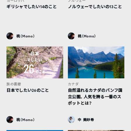
ヨーロッパ
ノルウェー
ギリシャでしたい14のこと
ノルウェーでしたいの13こと
桃（Momo）
桃（Momo）
旅の書籍
カナダ
日本でしたい26のこと
自然溢れるカナダのバンフ国
立公園。人気を誇る一番のス
ポットとは？
桃（Momo）
中 美砂希