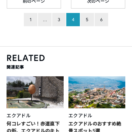
前のページ
次のページ
1
…
3
4
5
6
RELATED
関連記事
エクアドル
エクアドル
何コレすごい！赤道直下
エクアドルのおすすめ絶
の街、エクアドルのキト
景スポット5選