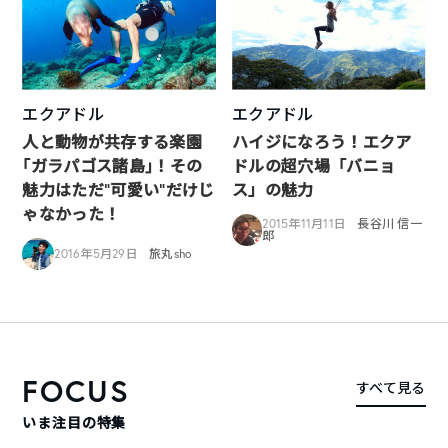
エクアドル
エクアドル
人と動物が共存する楽園
ハイジになろう！エクア
｢ガラパゴス諸島｣！その
ドルの超穴場「バニョ
魅力はただ“可愛い”だけじ
ス」の魅力
ゃなかった！
2015年11月11日
長谷川 信一
郎
2016年5月29日
旅丸sho
FOCUS
すべて見る
いま注目の特集