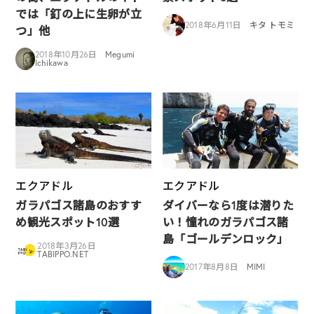
では「釘の上に生卵が立
2018年6月11日
キタ トモミ
つ」他
2018年10月26日
Megumi
Ichikawa
エクアドル
エクアドル
ガラパゴス諸島のおすす
ダイバーなら1度は潜りた
め観光スポット10選
い！憧れのガラパゴス諸
島「ゴールデンロック」
2018年3月26日
TABIPPO.NET
2017年8月8日
MIMI