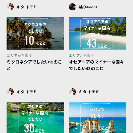
キタ トモミ
桃（Momo）
エリアから探す
エリアから探す
ミクロネシアでしたい10のこ
オセアニアのマイナーな国々
と
でしたい43のこと
キタ トモミ
キタ トモミ