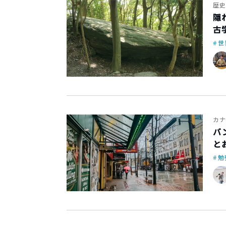
歴史
隠
古
世
カナ
バ
と
勉