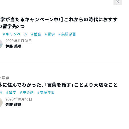
PR
留学が当たるキャンペーン中！】これからの時代におすす
の留学先3つ
キャンペーン
勉強
留学
英語学習
2020年11月26日
伊藤 美咲
・語学
外に住んでわかった、「言葉を話す」ことより大切なこと
強
留学
英会話
英語学習
2020年10月16日
佐藤 靖晟