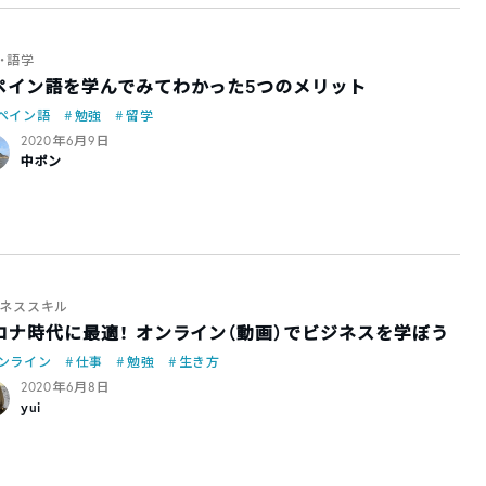
・語学
ペイン語を学んでみてわかった5つのメリット
ペイン語
勉強
留学
2020年6月9日
中ポン
ネススキル
ロナ時代に最適！ オンライン（動画）でビジネスを学ぼう
ンライン
仕事
勉強
生き方
2020年6月8日
yui