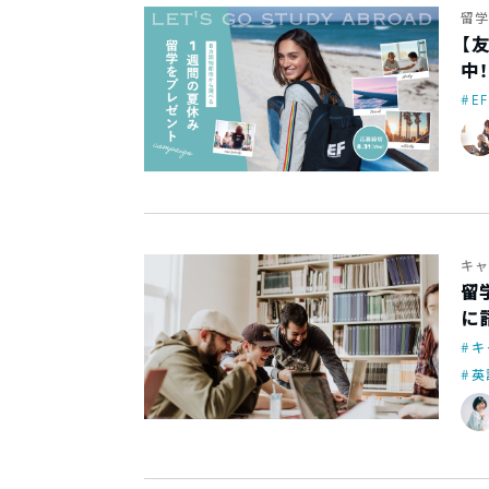
留学
【
中
EF
キャ
留
に
キ
英