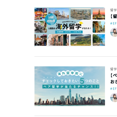
留学
【
EF
留学
【
お
EF