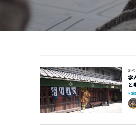
旅の
学
と
勉