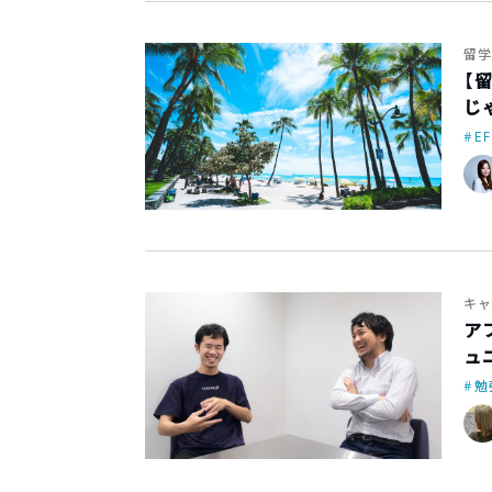
留学
【
じ
EF
キャ
ア
ュ
勉