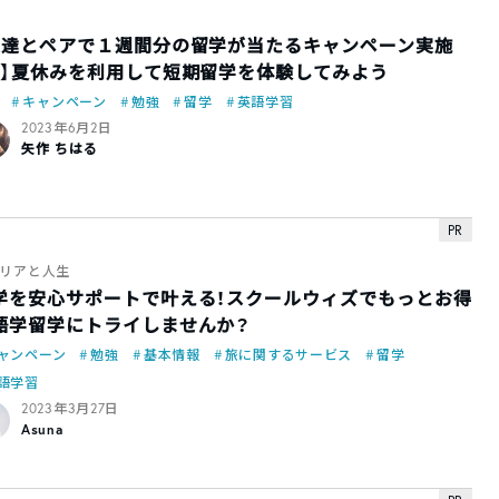
友達とペアで１週間分の留学が当たるキャンペーン実施
！】夏休みを利用して短期留学を体験してみよう
キャンペーン
勉強
留学
英語学習
2023年6月2日
矢作 ちはる
PR
リアと人生
学を安心サポートで叶える！スクールウィズでもっとお得
語学留学にトライしませんか？
ャンペーン
勉強
基本情報
旅に関するサービス
留学
語学習
2023年3月27日
Asuna