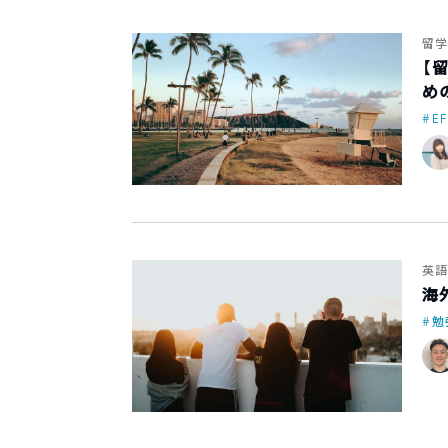
留学
【
め
EF
英語
海
勉