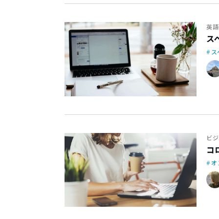
英語
ス
ス
ビジ
コ
オ