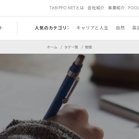
TABIPPO.NETとは
会社紹介
事業紹介
POO
ト
人気のカテゴリ：
キャリアと人生
自然
英
ホーム
タグ一覧
勉強