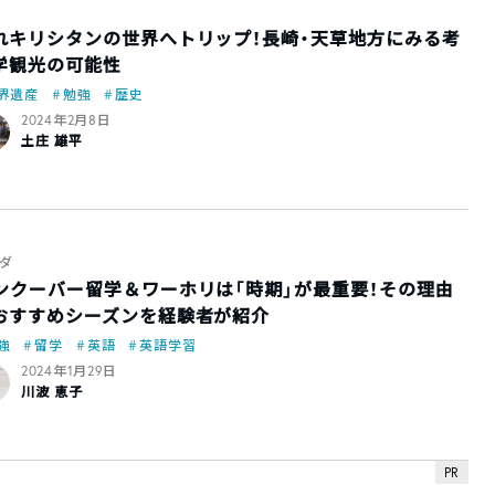
れキリシタンの世界へトリップ！長崎・天草地方にみる考
学観光の可能性
界遺産
勉強
歴史
2024年2月8日
土庄 雄平
ダ
ンクーバー留学＆ワーホリは「時期」が最重要！その理由
おすすめシーズンを経験者が紹介
強
留学
英語
英語学習
2024年1月29日
川波 恵子
PR