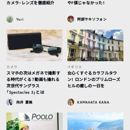
カメラ・レンズを徹底紹介
やF値じゃなかった！
Yuri
阿部サキソフォン
カメラ
イギリス
スマホの次はメガネで撮影す
女心くすぐるカラフルタウ
る時代がくる？動画も撮れる
ン！ ロンドンのプリムローズ
次世代サングラス
ヒルの癒しの一日を
「Spectacles 3」とは
向井 愛美
KAWAHATA KANA