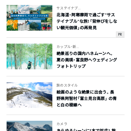
サステイナブ...
北海道・阿寒摩周で過ごす“サス
テイナブル”な旅！「背伸びをしな
い観光価値」の再発見
PR
カップル・新...
絶景巡りの国内ハネムーンへ。
夏の美瑛・富良野へウェディング
フォトトリップ
旅のスタイル
絵画のような絶景に出会う。長
野県阿智村「富士見台高原」 の青
と白の稜線へ
カメラ
あらゆるシーンに1本で対応！ 旅