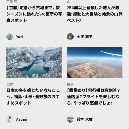
京都府
山
【京都】定番から穴場まで。桜
250座以上登頂した旅人が厳
シーズンに訪れたい6箇所の写
選！感動と大冒険と絶景の山旅
真スポット
ベスト7
Yuri
土庄 雄平
自然
絶景
日本の冬を感じたいならここ
【画像あり】飛行機は窓側派？
へ。福島・山形・長野旅のおす
通路派？フライトを楽しむな
すめスポット
ら、やっぱり窓側でしょ！
Asuna
岡本 大樹