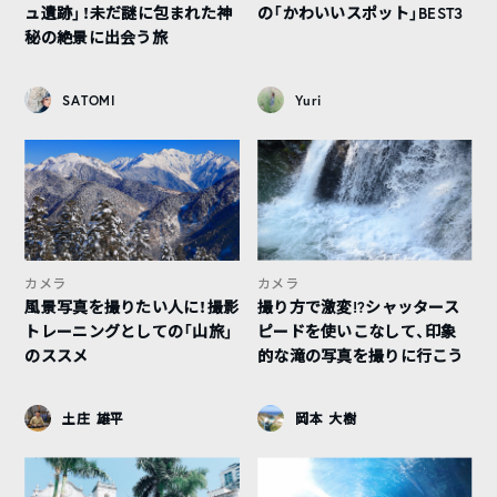
ュ遺跡」！未だ謎に包まれた神
の「かわいいスポット」BEST3
秘の絶景に出会う旅
SATOMI
Yuri
カメラ
カメラ
風景写真を撮りたい人に！撮影
撮り方で激変!?シャッタース
トレーニングとしての「山旅」
ピードを使いこなして、印象
のススメ
的な滝の写真を撮りに行こう
土庄 雄平
岡本 大樹