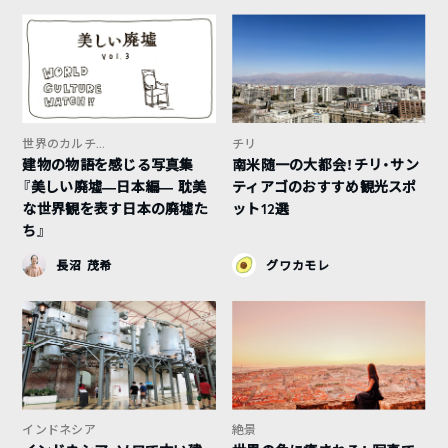
世界のカルチ...
チリ
建物の物語を感じる写真集
南米随一の大都会！チリ・サン
『美しい廃墟—日本編— 耽美
ティアゴのおすすめ観光スポ
な世界観を表す日本の廃墟た
ット12選
ち』
長沼 茂希
グワカモレ
インドネシア
絶景