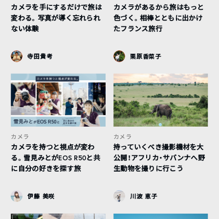
カメラを手にするだけで旅は
カメラがあるから旅はもっと
変わる。写真が導く忘れられ
色づく。相棒とともに出かけ
ない体験
たフランス旅行
寺田貴考
栗原香菜子
カメラ
カメラ
カメラを持つと視点が変わ
持っていくべき撮影機材を大
る。雪見みとがEOS R50と共
公開！アフリカ・サバンナへ野
に自分の好きを探す旅
生動物を撮りに行こう
伊藤 美咲
川波 恵子