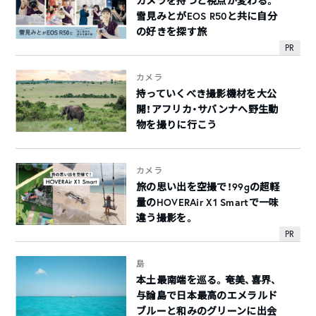
カメラを持つと視点が変わる。
雪見みとがEOS R50と共に自分
の好きを探す旅
PR
カメラ
持っていくべき撮影機材を大公
開！アフリカ・サバンナへ野生動
物を撮りに行こう
カメラ
旅の思い出を空撮で！99gの超軽
量のHOVERAir X1 Smartで一味
違う撮影を。
PR
島
本土最南端を巡る。奄美、喜界、
与論島で日本最高のエメラルド
ブルーと和みのグリーンに出会