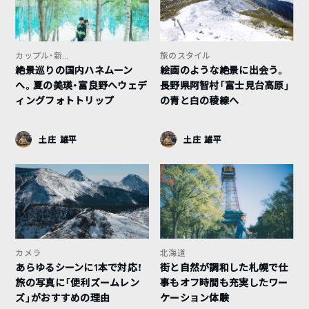
カップル・新...
旅のスタイル
絶景巡りの国内ハネムーン
絵画のような絶景に出会う。
へ。夏の美瑛・富良野へウェデ
長野県阿智村「富士見台高原」
ィングフォトトリップ
の青と白の稜線へ
土庄 雄平
土庄 雄平
カメラ
北海道
あらゆるシーンに1本で対応！
街と自然が調和した札幌で仕
旅の写真に「便利ズームレン
事もオフ時間も充実したワー
ズ」がおすすめの理由
ケーション体験