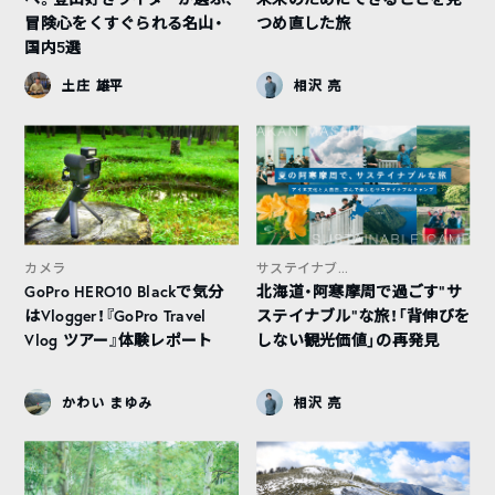
冒険心をくすぐられる名山・
つめ直した旅
国内5選
土庄 雄平
相沢 亮
カメラ
サステイナブ...
GoPro HERO10 Blackで気分
北海道・阿寒摩周で過ごす“サ
はVlogger！『GoPro Travel
ステイナブル”な旅！「背伸びを
Vlog ツアー』体験レポート
しない観光価値」の再発見
かわい まゆみ
相沢 亮