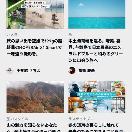
カメラ
島
旅の思い出を空撮で！99gの超
本土最南端を巡る。奄美、喜
軽量のHOVERAir X1 Smartで
界、与論島で日本最高のエメ
一味違う撮影を。
ラルドブルーと和みのグリー
ンに出会う旅へ
小井詰 さちよ
高橋 慶基
旅のスタイル
サステイナブ...
山の魅力を知らないあなた
冬の道東の暮らしに触れて。
へ。登山好きライターが選ぶ、
未来のためにできることを見