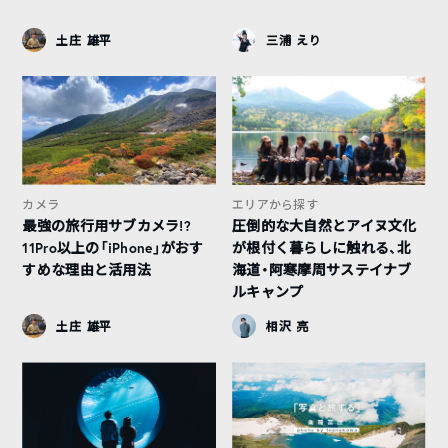
土庄 雄平
三浦 えり
カメラ
エリアから探す
最強の旅行用サブカメラ!?
圧倒的な大自然とアイヌ文化
11Pro以上の「iPhone」がおす
が根付く暮らしに触れる、北
すめな理由と活用法
海道・阿寒摩周サステイナブ
ルキャンプ
土庄 雄平
相沢 亮