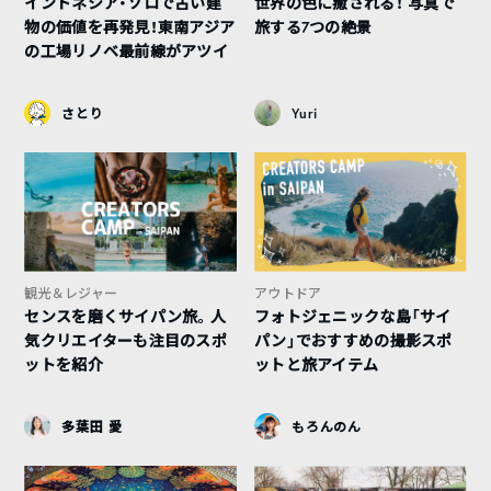
インドネシア・ソロで古い建
世界の色に癒される！ 写真で
物の価値を再発見！東南アジア
旅する7つの絶景
の工場リノベ最前線がアツイ
さとり
Yuri
観光＆レジャー
アウトドア
センスを磨くサイパン旅。人
フォトジェニックな島「サイ
気クリエイターも注目のスポ
パン」でおすすめの撮影スポ
ットを紹介
ットと旅アイテム
多葉田 愛
もろんのん