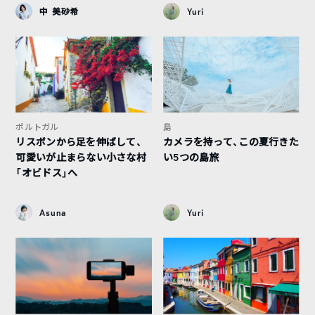
中 美砂希
Yuri
ポルトガル
島
リスボンから足を伸ばして、
カメラを持って、この夏行きた
可愛いが止まらない小さな村
い5つの島旅
「オビドス」へ
Asuna
Yuri