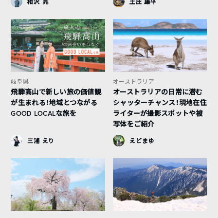
相沢 亮
土庄 雄平
岐阜県
オーストラリア
飛騨高山で新しい旅の価値観
オーストラリアの日常に潜む
が生まれる！地域とつながる
シャッターチャンス！現地在住
GOOD LOCALな旅を
ライターが撮影スポットや被
写体をご紹介
三浦 えり
えどまゆ