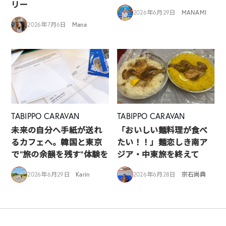
リー
2026年6月29日
MANAMI
2026年7月6日
Mana
TABIPPO CARAVAN
TABIPPO CARAVAN
未来の自分へ手紙が送れ
「おいしい麺料理が食べ
るカフェへ。韓国と東京
たい！！」麺恋しき南ア
で“旅の余韻を残す”体験を
ジア・中東旅を終えて
2026年6月29日
Karin
2026年6月28日
宗石尚典