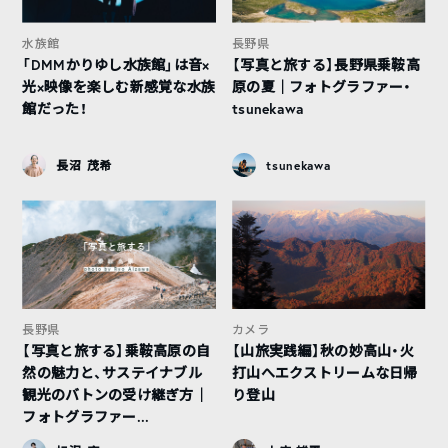
水族館
長野県
「DMMかりゆし水族館」は音×
【写真と旅する】長野県乗鞍高
光×映像を楽しむ新感覚な水族
原の夏｜フォトグラファー・
館だった！
tsunekawa
長沼 茂希
tsunekawa
長野県
カメラ
【写真と旅する】乗鞍高原の自
【山旅実践編】秋の妙高山・火
然の魅力と、サステイナブル
打山へエクストリームな日帰
観光のバトンの受け継ぎ方｜
り登山
フォトグラファー...